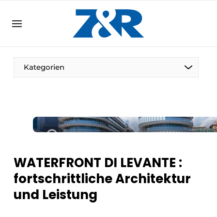
DE
zenronline.eu
NL
DE
EN
Kategorien
WATERFRONT DI LEVANTE :
fortschrittliche Architektur
und Leistung