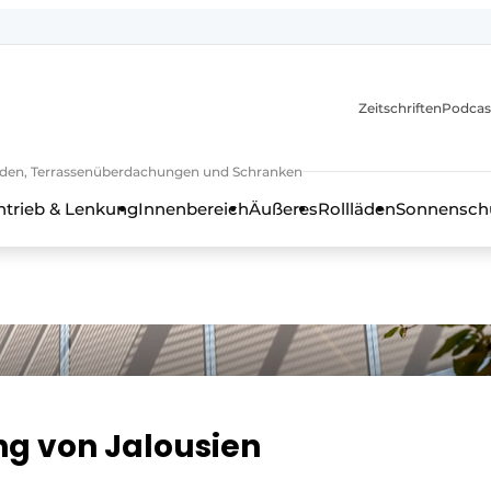
Zeitschriften
Podcas
lläden, Terrassenüberdachungen und Schranken
ntrieb & Lenkung
Innenbereich
Äußeres
Rollläden
Sonnenschu
ng von Jalousien