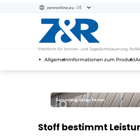
DE
zenronline.eu
NL
DE
EN
Plattform für Sonnen- und Tageslichtsteuerung, Rol
Allgemein
Informationen zum Produkt
A
Sammlung: Serge Ferrari.
Stoff bestimmt Leistu