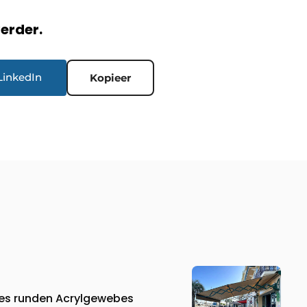
verder.
LinkedIn
Kopieer
nes runden Acrylgewebes