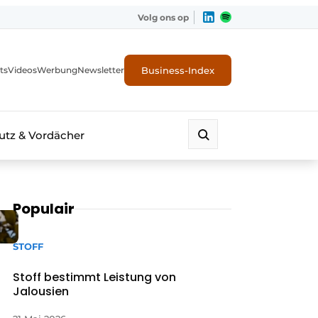
Volg ons op
Business-Index
ts
Videos
Werbung
Newsletter
tz & Vordächer
Populair
STOFF
Stoff bestimmt Leistung von
Jalousien