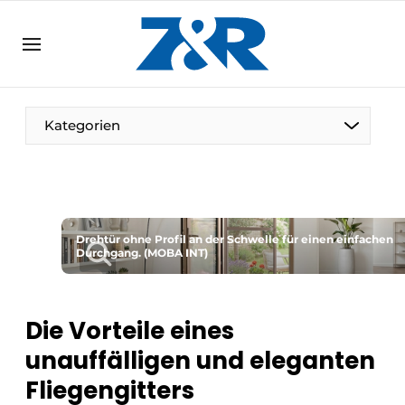
DE
zenronline.eu
NL
DE
EN
Kategorien
Drehtür ohne Profil an der Schwelle für einen einfachen
Durchgang. (MOBA INT)
Die Vorteile eines
unauffälligen und eleganten
Fliegengitters