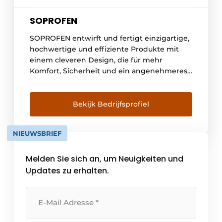
SOPROFEN
SOPROFEN entwirft und fertigt einzigartige,
hochwertige und effiziente Produkte mit
einem cleveren Design, die für mehr
Komfort, Sicherheit und ein angenehmeres
Wohnumfeld in Ihrem Haus sorgen. Ob Sie
einen Sonnenschutz, Rollläden oder ein
Garagentor suchen, wir bieten innovative
Bekijk Bedrijfsprofiel
Lösungen, die den strengsten
Energiestandards entsprechen. Ein großes
NIEUWSBRIEF
Netz von Händlern in Frankreich [...]
Melden Sie sich an, um Neuigkeiten und
Updates zu erhalten.