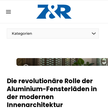
DE
zenronline.eu
NL
DE
EN
Kategorien
Die revolutionäre Rolle der
Aluminium-Fensterläden in
der modernen
Innenarchitektur