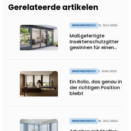
Gerelateerde artikelen
INNENBEREICH
13. JULI 2026
Maßgefertigte
Insektenschutzgitter
gewinnen für einen
wirksamen
Insektenschutz
zunehmend an
Bedeutung
INNENBEREICH
2. JUNI 2025
Ein Rollo, das genau in
der richtigen Position
bleibt
INNENBEREICH
18. JULI 2024