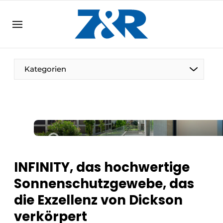
DE
zenronline.eu
NL
DE
EN
Kategorien
INFINITY, das hochwertige
Sonnenschutzgewebe, das
die Exzellenz von Dickson
verkörpert