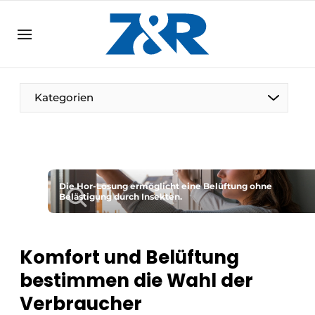
DE
zenronline.eu
NL
DE
EN
Kategorien
Die Hor-Lösung ermöglicht eine Belüftung ohne
Belästigung durch Insekten.
Komfort und Belüftung
bestimmen die Wahl der
Verbraucher