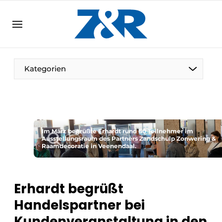
DE
zenronline.eu
NL
DE
EN
Kategorien
Im März begrüßte Erhardt rund 60 Teilnehmer im
Ausstellungsraum des Partners Zandschulp Zonwering &
Raamdecoratie in Veenendaal.
Erhardt begrüßt
Handelspartner bei
Kundenveranstaltung in den