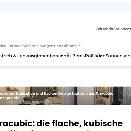
Zeitschriften
Podcas
lläden, Terrassenüberdachungen und Schranken
ntrieb & Lenkung
Innenbereich
Äußeres
Rollläden
Sonnenschu
ernen, kubischen und flachen Design fügt sich das Teracubic
nzepte ein.
racubic: die flache, kubische