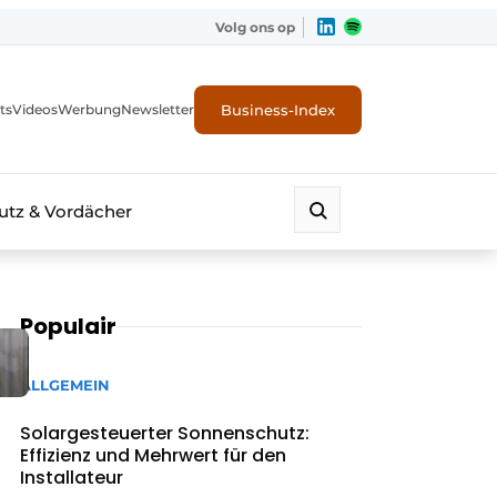
Volg ons op
Business-Index
ts
Videos
Werbung
Newsletter
tz & Vordächer
Populair
ALLGEMEIN
Solargesteuerter Sonnenschutz:
Effizienz und Mehrwert für den
Installateur