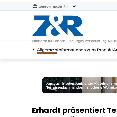
DE
zenronline.eu
NL
DE
EN
Plattform für Sonnen- und Tageslichtsteuerung, Rol
Allgemein
Informationen zum Produkt
A
Atmosphärisches Ambiente: Mit seinem mod
Terrassendach nahtlos in moderne Wohnko
Erhardt präsentiert Te