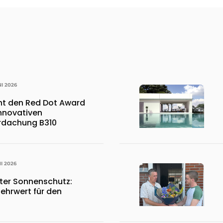
NI 2026
nt den Red Dot Award
innovativen
rdachung B310
NI 2026
ter Sonnenschutz:
Mehrwert für den