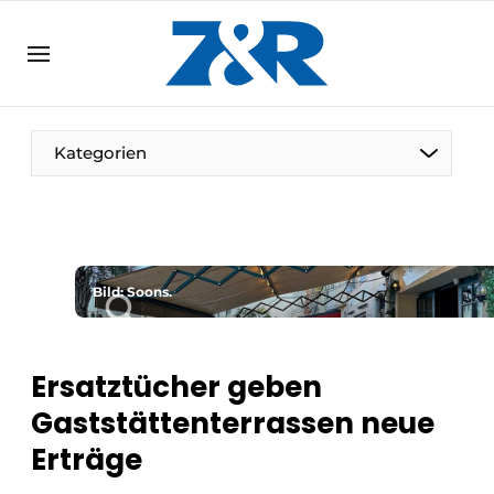
DE
zenronline.eu
NL
DE
EN
Kategorien
Bild: Soons.
Ersatztücher geben
Gaststättenterrassen neue
Erträge