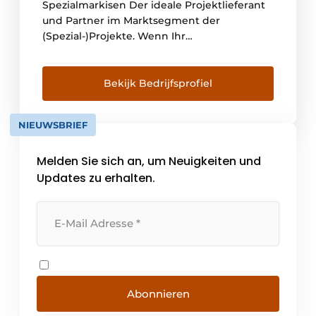
Spezialmarkisen Der ideale Projektlieferant
und Partner im Marktsegment der
(Spezial-)Projekte. Wenn Ihr
Standardlieferant nicht ausreicht, helfen wir
Ihnen gerne, die richtige Lösung für Ihre
Situation zu finden. Denken Sie an sehr
Bekijk Bedrijfsprofiel
schmale, breite oder hohe ZIP-Systeme mit
speziellen Spezifikationen. Darüber hinaus
NIEUWSBRIEF
bieten wir [...]
Melden Sie sich an, um Neuigkeiten und
Updates zu erhalten.
Abonnieren