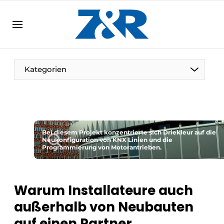
DE
zenronline.eu
NL
DE
EN
Kategorien
Bei diesem Projekt konzentrierte sich Driekleur auf die
Neukonfiguration von KNX Linien und die
Programmierung von Motorantrieben.
Warum Installateure auch
außerhalb von Neubauten
auf einen Partner