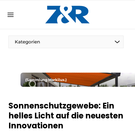
DE
zenronline.eu
NL
DE
EN
Kategorien
(Sammlung Markilux.)
Sonnenschutzgewebe: Ein
helles Licht auf die neuesten
Innovationen