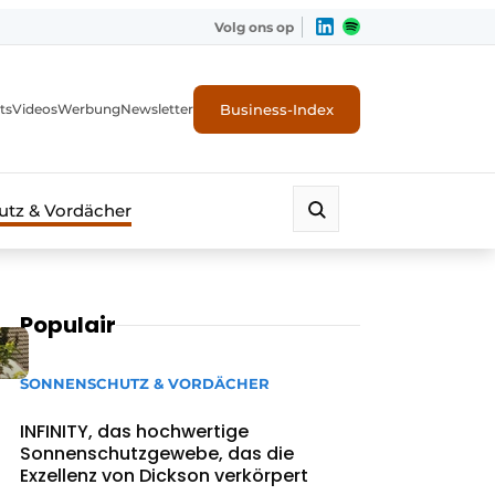
Volg ons op
Business-Index
ts
Videos
Werbung
Newsletter
tz & Vordächer
Populair
SONNENSCHUTZ & VORDÄCHER
INFINITY, das hochwertige
Sonnenschutzgewebe, das die
Exzellenz von Dickson verkörpert