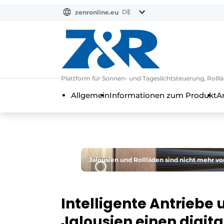
DE
zenronline.eu
NL
DE
EN
Plattform für Sonnen- und Tageslichtsteuerung, Rol
Allgemein
Informationen zum Produkt
A
Jalousien und Rollläden sind nicht mehr v
Intelligente Antriebe
Jalousien einen digit