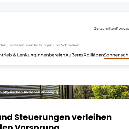
Zeitschriften
Podcas
lläden, Terrassenüberdachungen und Schranken
ntrieb & Lenkung
Innenbereich
Äußeres
Rollläden
Sonnenschu
on physischen Aktionen abhängig.
 und Steuerungen verleihen
alen Vorsprung