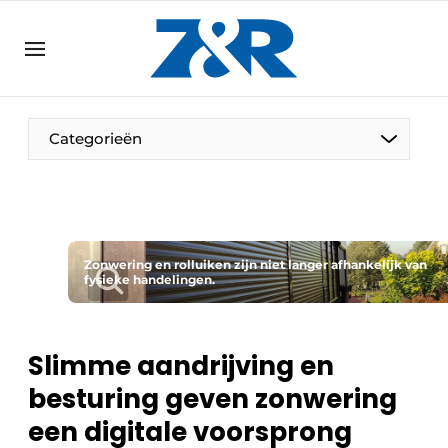
NL
zenronline.eu
NL
DE
EN
Categorieën
Zonwering en rolluiken zijn niet langer afhankelijk van
fysieke handelingen.
Slimme aandrijving en
besturing geven zonwering
een digitale voorsprong