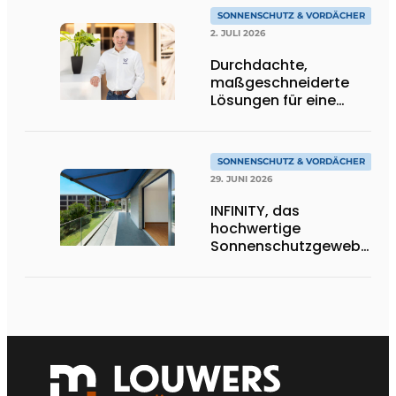
SONNENSCHUTZ & VORDÄCHER
2. JULI 2026
Durchdachte,
maßgeschneiderte
Lösungen für eine
moderne
Wohnarchitektur
SONNENSCHUTZ & VORDÄCHER
29. JUNI 2026
INFINITY, das
hochwertige
Sonnenschutzgewebe,
das die Exzellenz von
Dickson verkörpert