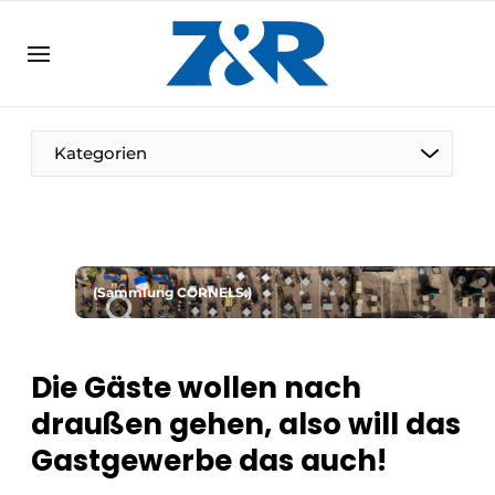
DE
zenronline.eu
NL
DE
EN
Kategorien
(Sammlung CORNELS.)
Die Gäste wollen nach
draußen gehen, also will das
Gastgewerbe das auch!