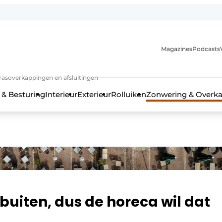
Magazines
Podcasts
rrasoverkappingen en afsluitingen
 & Besturing
Interieur
Exterieur
Rolluiken
Zonwering & Overk
buiten, dus de horeca wil dat