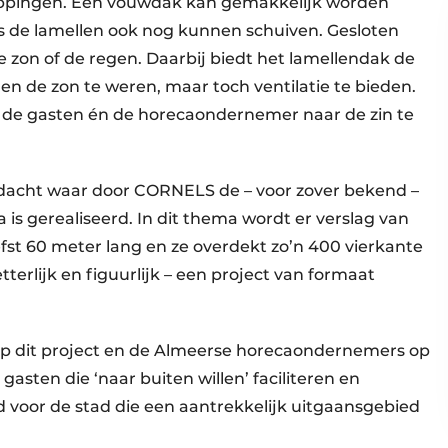
kappingen. Een vouwdak kan gemakkelijk worden
s de lamellen ook nog kunnen schuiven. Gesloten
zon of de regen. Daarbij biedt het lamellendak de
n de zon te weren, maar toch ventilatie te bieden.
t de gasten én de horecaondernemer naar de zin te
dacht waar door CORNELS de – voor zover bekend –
s gerealiseerd. In dit thema wordt er verslag van
fst 60 meter lang en ze overdekt zo’n 400 vierkante
terlijk en figuurlijk – een project van formaat
 op dit project en de Almeerse horecaondernemers op
 gasten die ‘naar buiten willen’ faciliteren en
d voor de stad die een aantrekkelijk uitgaansgebied