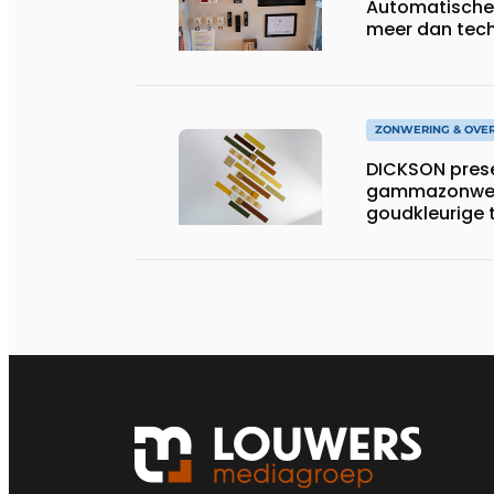
Automatische
meer dan tec
ZONWERING & OVE
DICKSON prese
gammazonwer
goudkleurige 