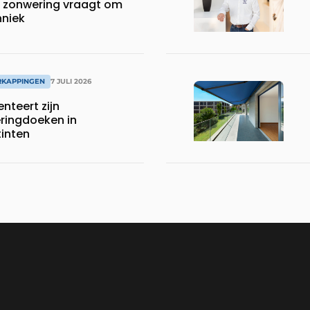
 zonwering vraagt om
hniek
RKAPPINGEN
7 JULI 2026
nteert zijn
ingdoeken in
tinten