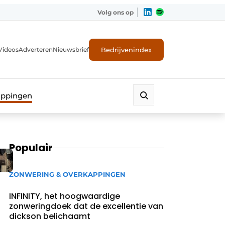
Volg ons op
Bedrijvenindex
Videos
Adverteren
Nieuwsbrief
appingen
Populair
ZONWERING & OVERKAPPINGEN
INFINITY, het hoogwaardige
zonweringdoek dat de excellentie van
dickson belichaamt