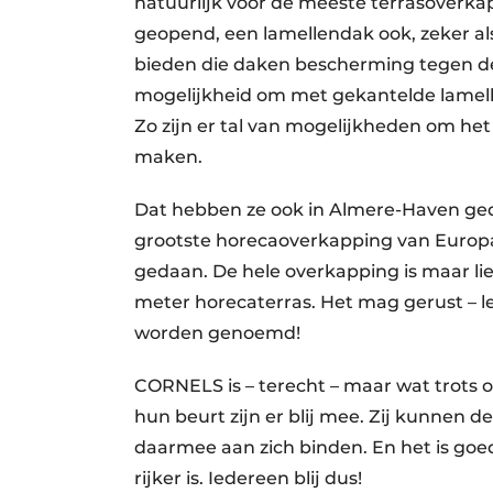
natuurlijk voor de meeste terrasover
geopend, een lamellendak ook, zeker al
bieden die daken bescherming tegen de 
mogelijkheid om met gekantelde lamelle
Zo zijn er tal van mogelijkheden om he
maken.
Dat hebben ze ook in Almere-Haven ge
grootste horecaoverkapping van Europa i
gedaan. De hele overkapping is maar lie
meter horecaterras. Het mag gerust – let
worden genoemd!
CORNELS is – terecht – maar wat trots
hun beurt zijn er blij mee. Zij kunnen de
daarmee aan zich binden. En het is goe
rijker is. Iedereen blij dus!