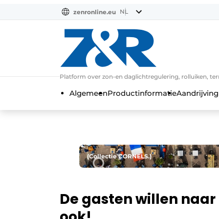
NL
zenronline.eu
NL
DE
EN
Platform over zon-en daglichtregulering, rolluiken, te
Algemeen
Productinformatie
Aandrijving
(Collectie CORNELS.)
De gasten willen naar 
ook!