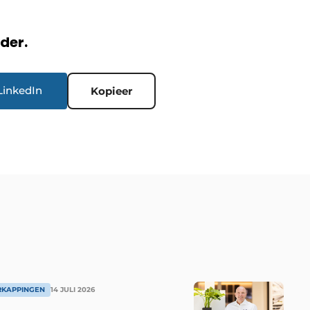
rder.
LinkedIn
Kopieer
RKAPPINGEN
14 JULI 2026