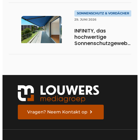
Wohnarchitektur
SONNENSCHUTZ & VORDÄCHER
29. JUNI 2026
INFINITY, das
hochwertige
Sonnenschutzgewebe,
das die Exzellenz von
Dickson verkörpert
Vragen? Neem Kontakt op