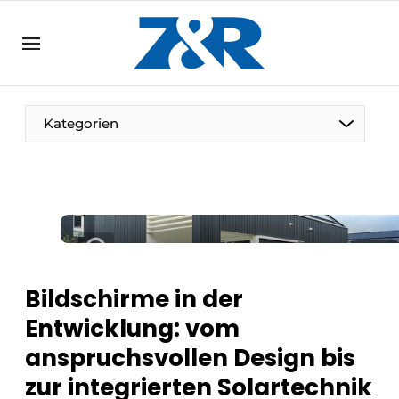
DE
zenronline.eu
NL
DE
EN
Kategorien
Bildschirme in der
Entwicklung: vom
anspruchsvollen Design bis
zur integrierten Solartechnik