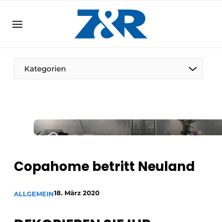
DE
zenronline.eu
NL
DE
EN
Kategorien
Copahome betritt Neuland
18. März 2020
ALLGEMEIN