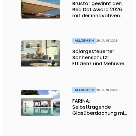
Brustor gewinnt den
Red Dot Award 2026
mit der innovativen
Terrassenüberdachung
B310
ALLGEMEIN
29. JUNI 2026
Solargesteuerter
Sonnenschutz:
Effizienz und Mehrwert
für den Installateur
ALLGEMEIN
26. JUNI 2026
FARINA:
Selbsttragende
Glasüberdachung mit
maximaler
Transparenz