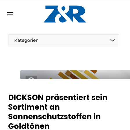
DE
zenronline.eu
NL
DE
EN
Kategorien
DICKSON präsentiert sein
Sortiment an
Sonnenschutzstoffen in
Goldtönen