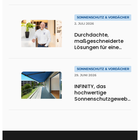
in Goldtönen
SONNENSCHUTZ & VORDÄCHER
2. JULI 2026
Durchdachte,
maßgeschneiderte
Lösungen für eine
moderne
Wohnarchitektur
SONNENSCHUTZ & VORDÄCHER
29. JUNI 2026
INFINITY, das
hochwertige
Sonnenschutzgewebe,
das die Exzellenz von
Dickson verkörpert