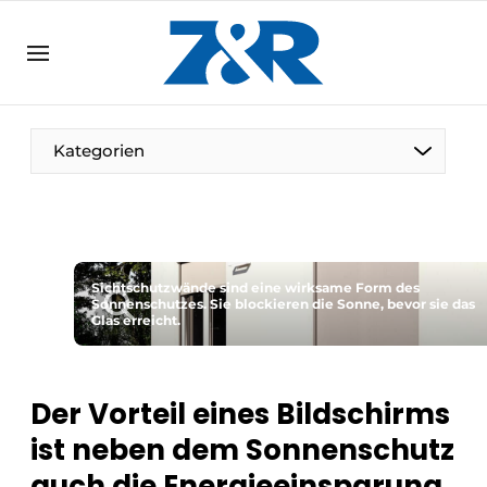
DE
zenronline.eu
NL
DE
EN
Kategorien
Sichtschutzwände sind eine wirksame Form des
Sonnenschutzes. Sie blockieren die Sonne, bevor sie das
Glas erreicht.
Der Vorteil eines Bildschirms
ist neben dem Sonnenschutz
auch die Energieeinsparung.