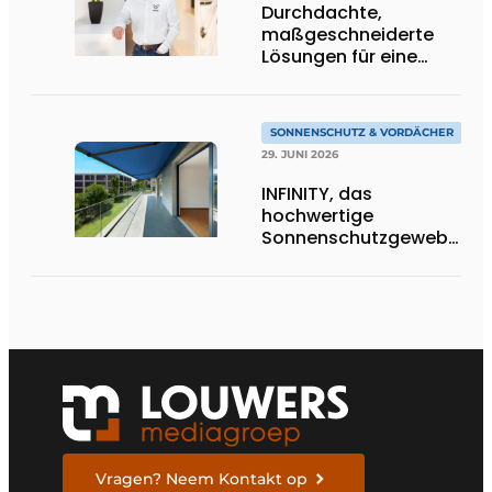
Durchdachte,
maßgeschneiderte
Lösungen für eine
moderne
Wohnarchitektur
SONNENSCHUTZ & VORDÄCHER
29. JUNI 2026
INFINITY, das
hochwertige
Sonnenschutzgewebe,
das die Exzellenz von
Dickson verkörpert
Vragen? Neem Kontakt op