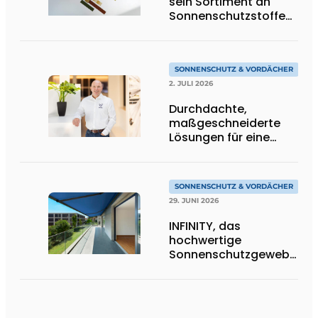
sein Sortiment an
Sonnenschutzstoffen
in Goldtönen
SONNENSCHUTZ & VORDÄCHER
2. JULI 2026
Durchdachte,
maßgeschneiderte
Lösungen für eine
moderne
Wohnarchitektur
SONNENSCHUTZ & VORDÄCHER
29. JUNI 2026
INFINITY, das
hochwertige
Sonnenschutzgewebe,
das die Exzellenz von
Dickson verkörpert