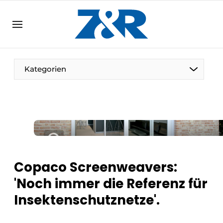
DE
zenronline.eu
NL
DE
EN
Kategorien
Copaco Screenweavers:
'Noch immer die Referenz für
Insektenschutznetze'.