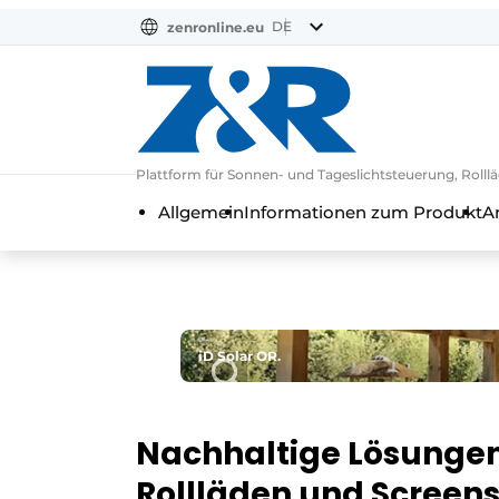
DE
zenronline.eu
NL
DE
EN
Plattform für Sonnen- und Tageslichtsteuerung, Rol
Allgemein
Informationen zum Produkt
A
iD Solar OR.
Nachhaltige Lösungen
Rollläden und Screen