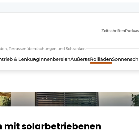
Zeitschriften
Podcas
lläden, Terrassenüberdachungen und Schranken
ntrieb & Lenkung
Innenbereich
Äußeres
Rollläden
Sonnenschu
 mit solarbetriebenen
s