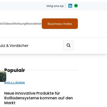
Volg ons op
Business-Index
ts
Videos
Werbung
Newsletter
tz & Vordächer
Populair
ROLLLÄDEN
Neue innovative Produkte für
Rollladensysteme kommen auf den
Markt