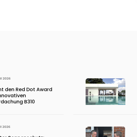
NI 2026
nt den Red Dot Award
innovativen
rdachung B310
NI 2026