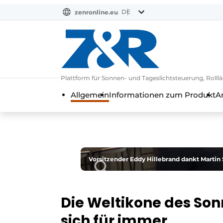
DE
zenronline.eu
NL
DE
EN
Plattform für Sonnen- und Tageslichtsteuerung, Rol
Allgemein
Informationen zum Produkt
A
Vorsitzender Eddy Hillebrand dankt Martin 
Die Weltikone des So
sich für immer