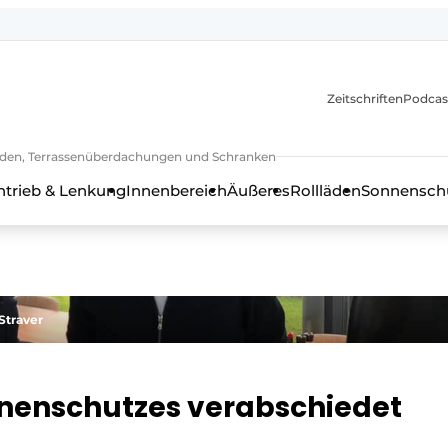
Zeitschriften
Podcas
lläden, Terrassenüberdachungen und Schranken
ntrieb & Lenkung
Innenbereich
Äußeres
Rollläden
Sonnenschu
Straver
nnenschutzes verabschiedet