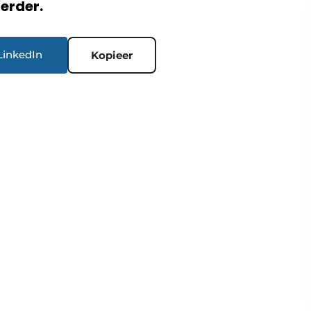
verder.
LinkedIn
Kopieer