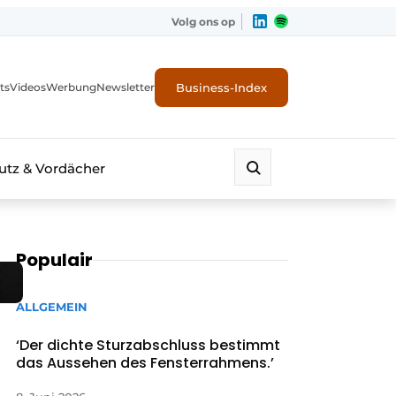
Volg ons op
Business-Index
ts
Videos
Werbung
Newsletter
tz & Vordächer
Populair
ALLGEMEIN
‘Der dichte Sturzabschluss bestimmt
das Aussehen des Fensterrahmens.’