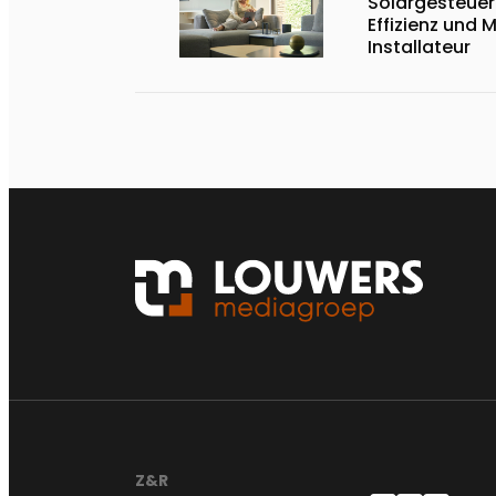
Solargesteuer
Effizienz und 
Installateur
Z&R