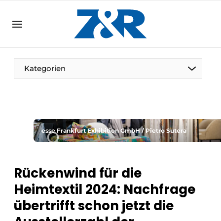
DE
zenronline.eu
NL
DE
EN
Kategorien
esse Frankfurt Exhibition GmbH / Pietro Sutera
Rückenwind für die
Heimtextil 2024: Nachfrage
übertrifft schon jetzt die