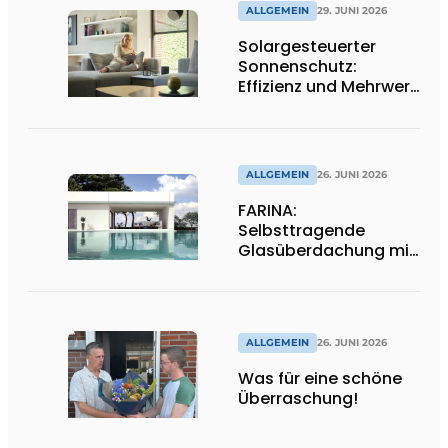
ALLGEMEIN
29. JUNI 2026
Solargesteuerter
Sonnenschutz:
Effizienz und Mehrwert
für den Installateur
ALLGEMEIN
26. JUNI 2026
FARINA:
Selbsttragende
Glasüberdachung mit
maximaler
Transparenz
ALLGEMEIN
26. JUNI 2026
Was für eine schöne
Überraschung!