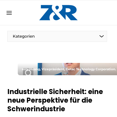
DE
zenronline.eu
NL
DE
EN
Kategorien
erry Huang, Vizepräsident, Getac Technology Corporation.
Industrielle Sicherheit: eine
neue Perspektive für die
Schwerindustrie