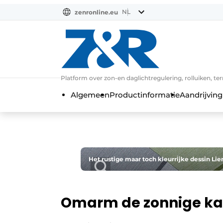
NL
zenronline.eu
NL
DE
EN
Platform over zon-en daglichtregulering, rolluiken, te
Algemeen
Productinformatie
Aandrijving
Het rustige maar toch kleurrijke dessin Li
Omarm de zonnige kan