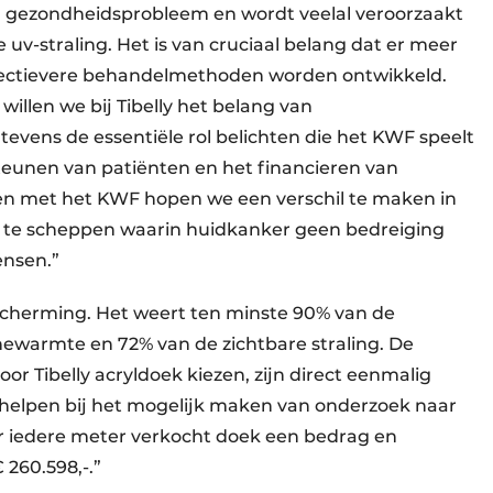
d gezondheidsprobleem en wordt veelal veroorzaakt
e uv-straling. Het is van cruciaal belang dat er meer
effectievere behandelmethoden worden ontwikkeld.
illen we bij Tibelly het belang van
vens de essentiële rol belichten die het KWF speelt
steunen van patiënten en het financieren van
en met het KWF hopen we een verschil te maken in
t te scheppen waarin huidkanker geen bedreiging
ensen.”
scherming. Het weert ten minste 90% van de
newarmte en 72% van de zichtbare straling. De
or Tibelly acryldoek kiezen, zijn direct eenmalig
helpen bij het mogelijk maken van onderzoek naar
r iedere meter verkocht doek een bedrag en
 260.598,-.”