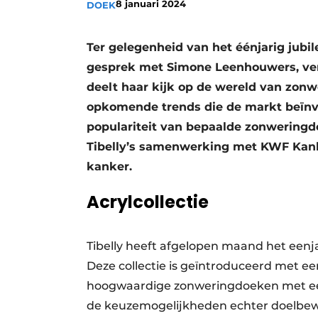
8 januari 2024
DOEK
Ter gelegenheid van het éénjarig jubil
gesprek met Simone Leenhouwers, ver
deelt haar kijk op de wereld van zonw
opkomende trends die de markt beïnv
populariteit van bepaalde zonwering
Tibelly’s samenwerking met KWF Kanke
kanker.
Acrylcollectie
Tibelly heeft afgelopen maand het eenja
Deze collectie is geïntroduceerd met ee
hoogwaardige zonweringdoeken met een 
de keuzemogelijkheden echter doelbewu