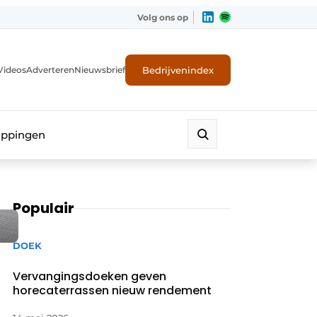
Volg ons op
Bedrijvenindex
Videos
Adverteren
Nieuwsbrief
appingen
Populair
DOEK
Vervangingsdoeken geven
horecaterrassen nieuw rendement