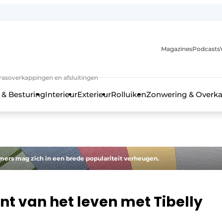
Magazines
Podcasts
rrasoverkappingen en afsluitingen
 & Besturing
Interieur
Exterieur
Rolluiken
Zonwering & Overk
emers mag zich in een brede populariteit verheugen.
t van het leven met Tibelly