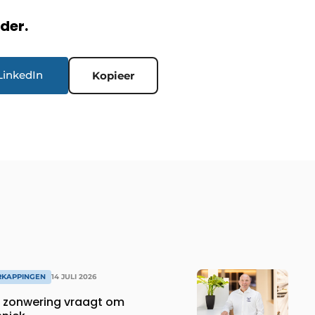
rder.
LinkedIn
Kopieer
RKAPPINGEN
14 JULI 2026
 zonwering vraagt om