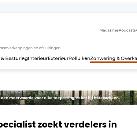
Magazines
Podcasts
rrasoverkappingen en afsluitingen
 & Besturing
Interieur
Exterieur
Rolluiken
Zonwering & Overk
 een meerwaarde voor elke toepassing, zeker bij horecazaken.
cialist zoekt verdelers in