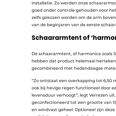
installatie. Zo werden onze schaarar
goed onder controle gehouden voor het g
zelfs gekozen worden om de arm boven 
van de beginjaren van de eerste scha
Schaararmtent of ‘harmon
De schaararmtent, of harmonica zoals St
hebben dat product helemaal hertekend
gecombineerd met hedendaagse materi
“Zo ontstaat een overkapping tot 6,50 m
ook bij hevige regen functioneel door
levensduur verhoogt”, legt Verrezen uit
geconfectioneerd tot een grootte van 1
en windvast geheel. Optioneel zijn de