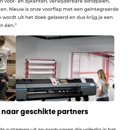
n voor- en zijkanten, verwijderbare windpalen,
en. Nieuw is onze voorflap met een geïntegreerde
wordt uit het doek gelaserd en dus krijg je een
n één.”
ek naar geschikte partners
 de systemen uit en produceren die volledig in het