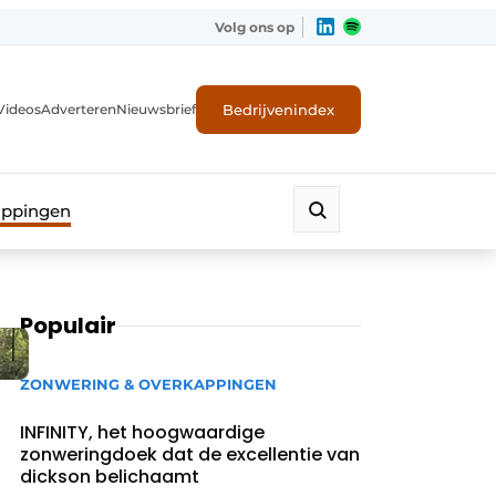
Volg ons op
Bedrijvenindex
Videos
Adverteren
Nieuwsbrief
appingen
Populair
ZONWERING & OVERKAPPINGEN
INFINITY, het hoogwaardige
zonweringdoek dat de excellentie van
dickson belichaamt