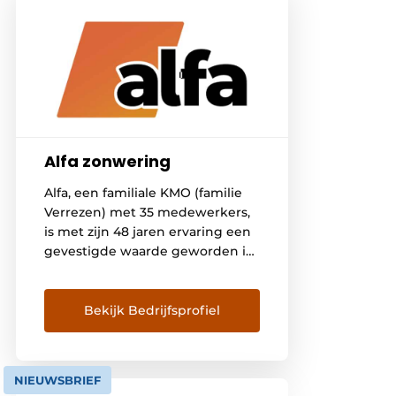
Alfa zonwering
Alfa, een familiale KMO (familie
Verrezen) met 35 medewerkers,
is met zijn 48 jaren ervaring een
gevestigde waarde geworden in
het produceren en plaatsen van
zonwering en rolluiken.Onze
onderneming behandelt elke
Bekijk Bedrijfsprofiel
bestelling van begin tot einde.
Zowel de verkoop, productie,
plaatsing als dienst na verkoop
NIEUWSBRIEF
gebeuren in eigen beheer. Op