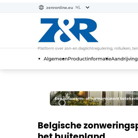
NL
zenronline.eu
NL
DE
EN
Platform over zon-en daglichtregulering, rolluiken, te
Algemeen
Productinformatie
Aandrijving
Een schaararm- of harmonicatent betekent
Belgische zonweringspe
het buitenland