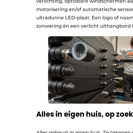
verlichting, oprolbare windschermen aa
motorisering en/of automatische sensor
ultradunne LED-plaat. Een logo of naam 
zonwering én een verlicht uithangbord i
Alles in eigen huis, op zo
Alles gebeurt in eigen huis. Ze tekenen