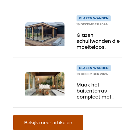
upgrade’
GLAZEN WANDEN
19 DECEMBER 2024
Glazen
schuifwanden die
moeiteloos
passen bij elke
veranda of
overkapping
GLAZEN WANDEN
18 DECEMBER 2024
Maak het
buitenterras
compleet met
schuifwanden
Bekijk meer artikelen