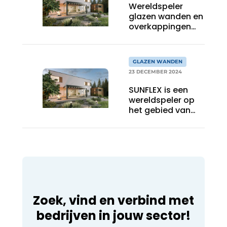
Wereldspeler
glazen wanden en
overkappingen
met lokaal
fundament
GLAZEN WANDEN
23 DECEMBER 2024
SUNFLEX is een
wereldspeler op
het gebied van
glazen wanden
overkappingen,
maar ontstaan
vanuit een sterk
lokaal fundament
Zoek, vind en verbind met
bedrijven in jouw sector!