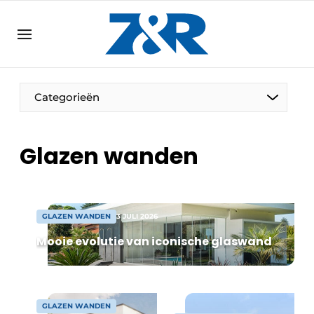
NL
zenronline.eu
NL
DE
EN
Categorieën
Glazen wanden
GLAZEN WANDEN
3 JULI 2026
Mooie evolutie van iconische glaswand
GLAZEN WANDEN