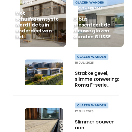
1 JULI 2026
GLAZEN WANDEN
7 NOVEMBER 2025
Met
schuifraamsystemen
Gibus
wordt de tuin
presenteert de
onderdeel van
nieuwe glazen
het
wanden GLISSE
wooncomfort
GLAZEN WANDEN
18 JULI 2025
Strakke gevel,
slimme zonwering:
Roma F-serie
toegepast in
moderne woning
GLAZEN WANDEN
17 JULI 2025
Slimmer bouwen
aan