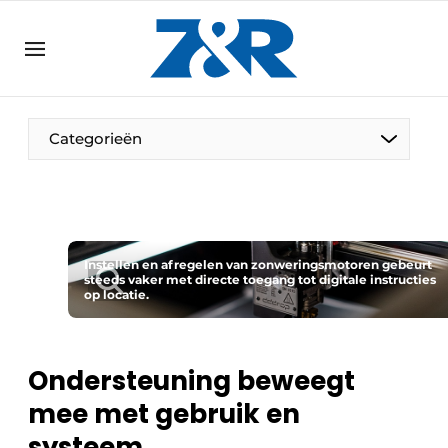
NL
zenronline.eu
NL
DE
EN
Categorieën
Instellen en afregelen van zonweringsmotoren gebeurt
steeds vaker met directe toegang tot digitale instructies
op locatie.
Ondersteuning beweegt
mee met gebruik en
systeem