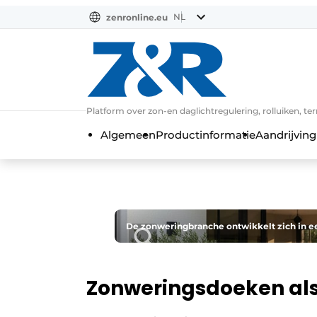
NL
zenronline.eu
NL
DE
EN
Platform over zon-en daglichtregulering, rolluiken, te
Algemeen
Productinformatie
Aandrijving
De zonweringbranche ontwikkelt zich in e
Zonweringsdoeken als