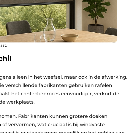
aat.
hil
gens alleen in het weefsel, maar ook in de afwerking.
e verschillende fabrikanten gebruiken rafelen
maakt het confectieproces eenvoudiger, verkort de
 de werkplaats.
egenomen. Fabrikanten kunnen grotere doeken
f vervormen, wat cruciaal is bij windvaste
rnaast is er steeds meer mogelijk op het gebied van