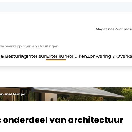
Magazines
Podcasts
rrasoverkappingen en afsluitingen
 & Besturing
Interieur
Exterieur
Rolluiken
Zonwering & Overk
en snel tempo.
 onderdeel van architectuur