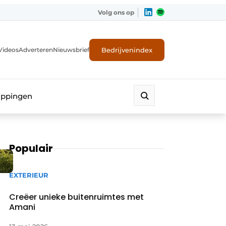
Volg ons op
Bedrijvenindex
Videos
Adverteren
Nieuwsbrief
appingen
Populair
EXTERIEUR
Creëer unieke buitenruimtes met
Amani