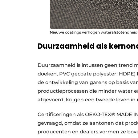
Nieuwe coatings verhogen waterafstotendheid 
Duurzaamheid als kernon
Duurzaamheid is intussen geen trend me
doeken, PVC gecoate polyester, HDPE) b
de ontwikkeling van garens op basis van
productieprocessen die minder water en
afgevoerd, krijgen een tweede leven i
Certificeringen als OEKO-TEX® MADE I
gevraagd, omdat ze aantonen dat produ
producenten en dealers vormen ze boven