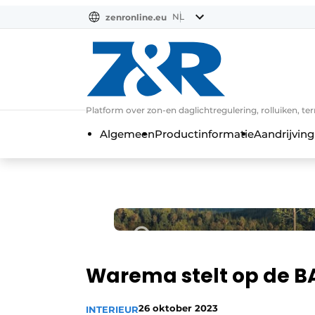
NL
zenronline.eu
NL
DE
EN
Platform over zon-en daglichtregulering, rolluiken, te
Algemeen
Productinformatie
Aandrijving
Warema stelt op de BA
26 oktober 2023
INTERIEUR