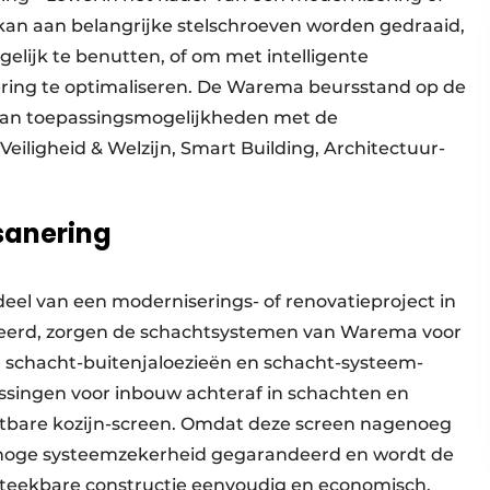
kan aan belangrijke stelschroeven worden gedraaid,
gelijk te benutten, of om met intelligente
ing te optimaliseren. De Warema beursstand op de
 aan toepassingsmogelijkheden met de
iligheid & Welzijn, Smart Building, Architectuur-
sanering
eel van een moderniserings- of renovatieproject in
erd, zorgen de schachtsystemen van Warema voor
e schacht-buitenjaloezieën en schacht-systeem-
ssingen voor inbouw achteraf in schachten en
zetbare kozijn-screen. Omdat deze screen nagenoeg
en hoge systeemzekerheid gegarandeerd en wordt de
steekbare constructie eenvoudig en economisch.