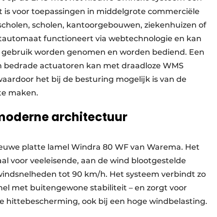
t is voor toepassingen in middelgrote commerciële
scholen, scholen, kantoorgebouwen, ziekenhuizen of
htautomaat functioneert via webtechnologie en kan
n gebruik worden genomen en worden bediend. Een
van bedrade actuatoren kan met draadloze WMS
door het bij de besturing mogelijk is van de
te maken.
 moderne architectuur
 nieuwe platte lamel Windra 80 WF van Warema. Het
l voor veeleisende, aan de wind blootgestelde
windsnelheden tot 90 km/h. Het systeem verbindt zo
el met buitengewone stabiliteit – en zorgt voor
re hittebescherming, ook bij een hoge windbelasting.