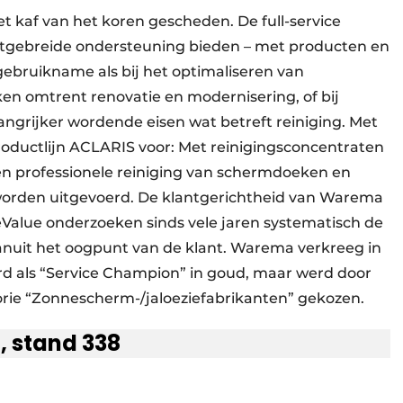
het kaf van het koren gescheden. De full-service
uitgebreide ondersteuning bieden – met producten en
gebruikname als bij het optimaliseren van
en omtrent renovatie en modernisering, of bij
angrijker wordende eisen wat betreft reiniging. Met
roductlijn ACLARIS voor: Met reinigingsconcentraten
en professionele reiniging van schermdoeken en
worden uitgevoerd. De klantgerichtheid van Warema
eValue onderzoeken sinds vele jaren systematisch de
vanuit het oogpunt van de klant. Warema verkreeg in
rd als “Service Champion” in goud, maar werd door
gorie “Zonnescherm-/jaloeziefabrikanten” gekozen.
, stand 338