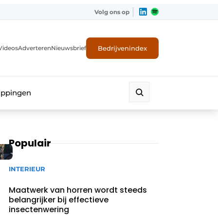
Volg ons op
Bedrijvenindex
Videos
Adverteren
Nieuwsbrief
appingen
Populair
INTERIEUR
Maatwerk van horren wordt steeds
belangrijker bij effectieve
insectenwering