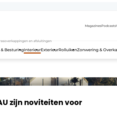
Magazines
Podcasts
rrasoverkappingen en afsluitingen
 & Besturing
Interieur
Exterieur
Rolluiken
Zonwering & Overk
U zijn noviteiten voor