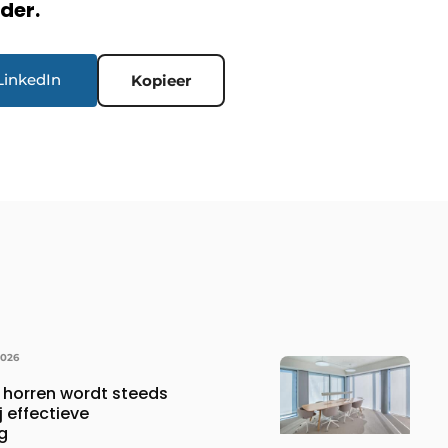
rder.
LinkedIn
Kopieer
2026
horren wordt steeds
j effectieve
g