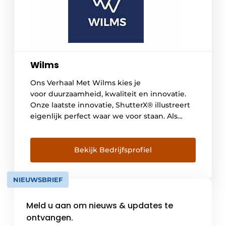
Wilms
Ons Verhaal Met Wilms kies je
voor duurzaamheid, kwaliteit en innovatie.
Onze laatste innovatie, ShutterX® illustreert
eigenlijk perfect waar we voor staan. Als
eerste in de markt (innovatie) zijn we erin
geslaagd om een rolluik luchtdicht in de
spouwmuur te bouwen. Hierdoor bespaar je
Bekijk Bedrijfsprofiel
aanzienlijke extra kosten (duurzaamheid) én
omdat we zo zeker zijn van het product […]
NIEUWSBRIEF
Meld u aan om nieuws & updates te
ontvangen.