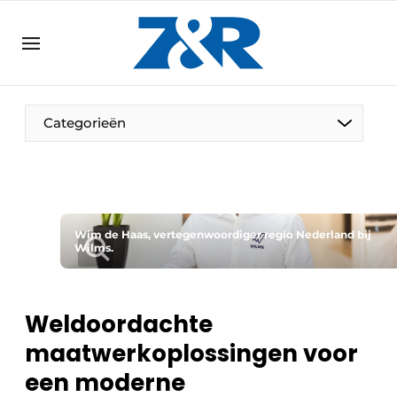
NL
zenronline.eu
NL
DE
EN
Categorieën
Wim de Haas, vertegenwoordiger regio Nederland bij
Wilms.
Weldoordachte
maatwerkoplossingen voor
een moderne