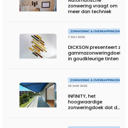
Automatische
zonwering vraagt om
meer dan techniek
ZONWERING & OVERKAPPINGEN
7 JULI 2026
DICKSON presenteert zijn
gammazonweringdoeken
in goudkleurige tinten
ZONWERING & OVERKAPPINGEN
29 JUNI 2026
INFINITY, het
hoogwaardige
zonweringdoek dat de
excellentie van dickson
belichaamt