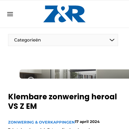
NL
zenronline.eu
NL
DE
EN
Categorieën
Klembare zonwering heroal
VS Z EM
17 april 2024
ZONWERING & OVERKAPPINGEN