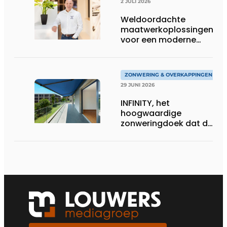
2 JULI 2026
Weldoordachte
maatwerkoplossingen
voor een moderne
woonarchitectuur
ZONWERING & OVERKAPPINGEN
29 JUNI 2026
INFINITY, het
hoogwaardige
zonweringdoek dat de
excellentie van dickson
belichaamt