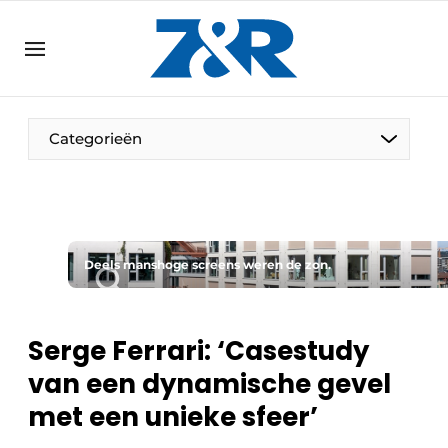
NL
zenronline.eu
NL
DE
EN
Categorieën
Deels manshoge screens weren de zon.
Serge Ferrari: ‘Casestudy
van een dynamische gevel
met een unieke sfeer’