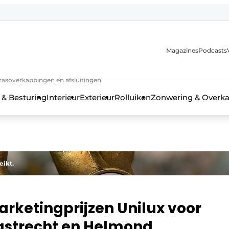
Magazines
Podcasts
rrasoverkappingen en afsluitingen
 & Besturing
Interieur
Exterieur
Rolluiken
Zonwering & Overk
eikt.
marketingprijzen Unilux voor
aastrecht en Helmond