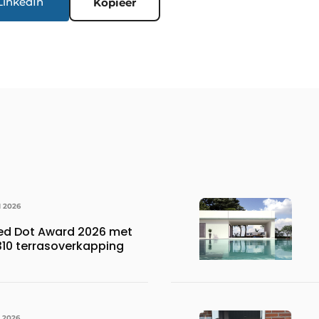
LinkedIn
Kopieer
I 2026
Red Dot Award 2026 met
310 terrasoverkapping
I 2026