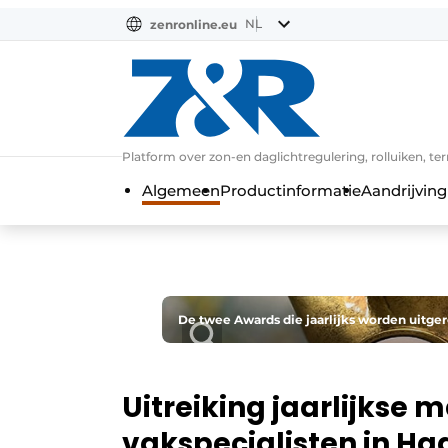
NL
zenronline.eu
NL
DE
EN
Platform over zon-en daglichtregulering, rolluiken, te
Algemeen
Productinformatie
Aandrijving
De twee Awards die jaarlijks worden uitger
Uitreiking jaarlijkse 
vakspecialisten in H