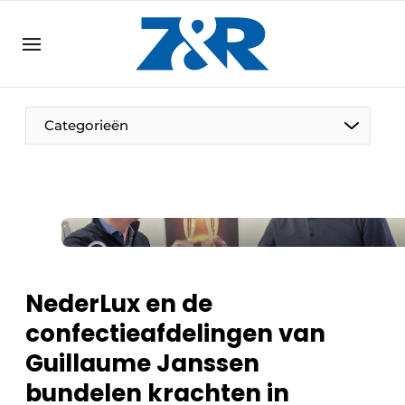
NL
zenronline.eu
NL
DE
EN
Categorieën
NederLux en de
confectieafdelingen van
Guillaume Janssen
bundelen krachten in