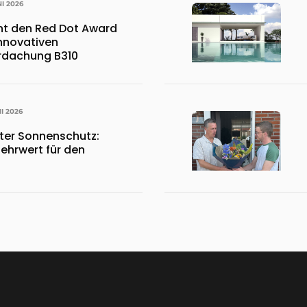
NI 2026
nt den Red Dot Award
innovativen
rdachung B310
NI 2026
ter Sonnenschutz:
Mehrwert für den