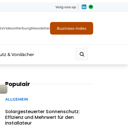
Volg ons op
Business-Index
ts
Videos
Werbung
Newsletter
tz & Vordächer
Populair
ALLGEMEIN
Solargesteuerter Sonnenschutz:
Effizienz und Mehrwert für den
Installateur