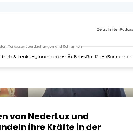
Zeitschriften
Podcas
lläden, Terrassenüberdachungen und Schranken
ntrieb & Lenkung
Innenbereich
Äußeres
Rollläden
Sonnenschu
en von NederLux und
deln ihre Kräfte in der