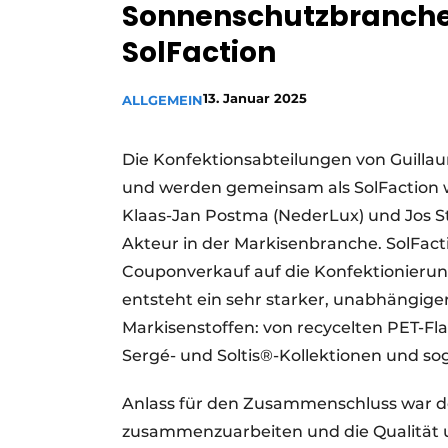
Sonnenschutzbranch
SolFaction
13. Januar 2025
ALLGEMEIN
Die Konfektionsabteilungen von Guillau
und werden gemeinsam als SolFaction w
Klaas-Jan Postma (NederLux) und Jos St
Akteur in der Markisenbranche. SolFact
Couponverkauf auf die Konfektionieru
entsteht ein sehr starker, unabhängig
Markisenstoffen: von recycelten PET-Fl
Sergé- und Soltis®-Kollektionen und so
Anlass für den Zusammenschluss war de
zusammenzuarbeiten und die Qualität u