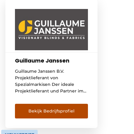
Guillaume Janssen
Guillaume Janssen B.V.
Projektlieferant von
Spezialmarkisen Der ideale
Projektlieferant und Partner im
Marktsegment der
(Spezial-)Projekte. Wenn Ihr
Standardlieferant nicht
Bekijk Bedrijfsprofiel
ausreicht, helfen wir Ihnen
gerne, die richtige Lösung für
Ihre Situation zu finden. Denken