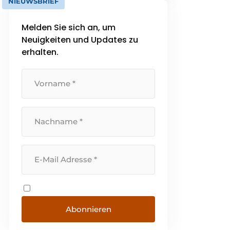
NIEUWSBRIEF
Sie an sehr schmale, breite oder
hohe ZIP-Systeme mit speziellen
Melden Sie sich an, um
Spezifikationen. Darüber hinaus
Neuigkeiten und Updates zu
bieten wir [...]
erhalten.
Abonnieren