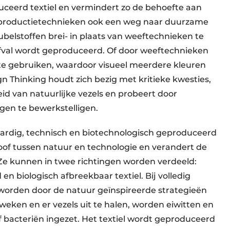
duceerd textiel en vermindert zo de behoefte aan
e productietechnieken ook een weg naar duurzame
belstoffen brei- in plaats van weeftechnieken te
afval wordt geproduceerd. Of door weeftechnieken
te gebruiken, waardoor visueel meerdere kleuren
n Thinking houdt zich bezig met kritieke kwesties,
id van natuurlijke vezels en probeert door
gen te bewerkstelligen.
aardig, technisch en biotechnologisch geproduceerd
loof tussen natuur en technologie en verandert de
Ze kunnen in twee richtingen worden verdeeld:
n biologisch afbreekbaar textiel. Bij volledig
worden door de natuur geïnspireerde strategieën
kweken en er vezels uit te halen, worden eiwitten en
of bacteriën ingezet. Het textiel wordt geproduceerd