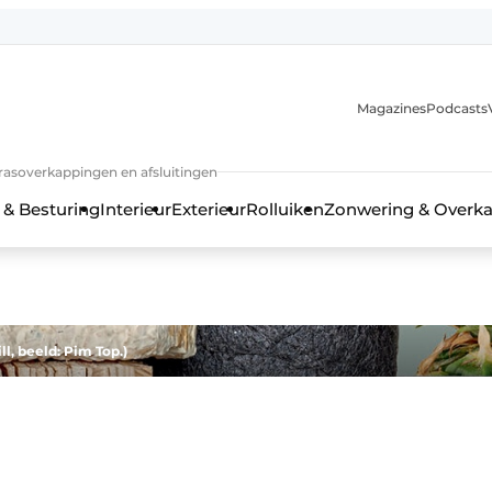
Magazines
Podcasts
rrasoverkappingen en afsluitingen
 & Besturing
Interieur
Exterieur
Rolluiken
Zonwering & Overk
ll, beeld: Pim Top.)