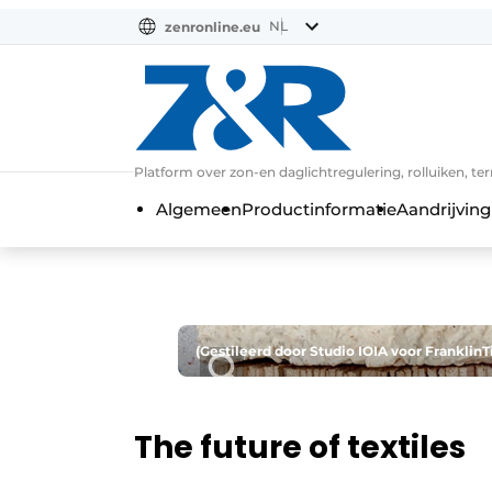
NL
zenronline.eu
NL
DE
EN
Platform over zon-en daglichtregulering, rolluiken, te
Algemeen
Productinformatie
Aandrijving
(Gestileerd door Studio IOIA voor FranklinTi
The future of textiles