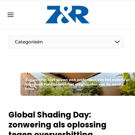
NL
zenronline.eu
NL
DE
EN
Categorieën
Zonwering: niet alleen een onderdeel van het exterieur
maar ook functioneel: het weghouden van de eerste
hitte.
Global Shading Day:
zonwering als oplossing
tegen oververhitting