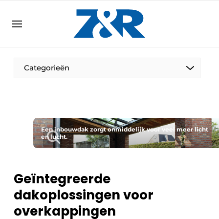
NL
zenronline.eu
NL
DE
EN
Categorieën
Een inbouwdak zorgt onmiddelijk voor veel meer licht
en lucht.
Geïntegreerde
dakoplossingen voor
overkappingen