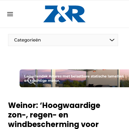
NL
zenronline.eu
NL
DE
EN
Categorieën
Lamellendak Artares met belastbare statische lamellen
en krachtige motor.
Weinor: ‘Hoogwaardige
zon-, regen- en
windbescherming voor