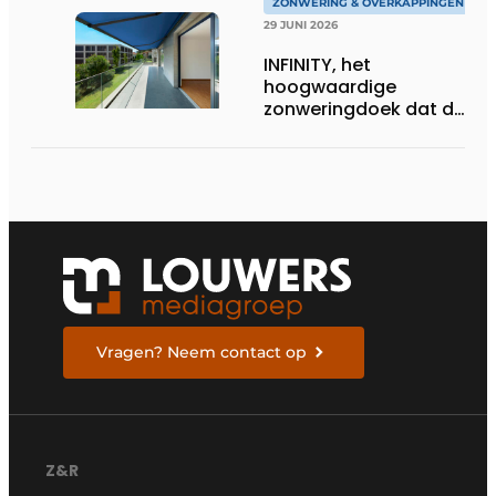
ZONWERING & OVERKAPPINGEN
29 JUNI 2026
INFINITY, het
hoogwaardige
zonweringdoek dat de
excellentie van dickson
belichaamt
Vragen? Neem contact op
Z&R