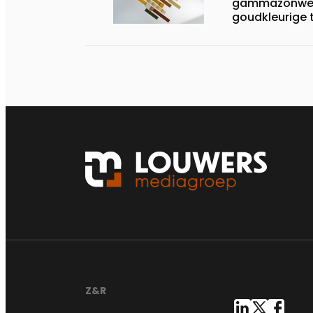
gammazonwer
goudkleurige 
Z&R