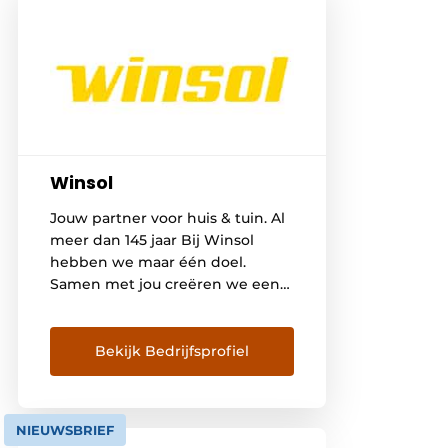
Winsol
Jouw partner voor huis & tuin. Al
meer dan 145 jaar Bij Winsol
hebben we maar één doel.
Samen met jou creëren we een
thuis waar het heerlijk vertoeven
is. Met alle comfort die je nodig
hebt, binnen en buiten. Jouw
Bekijk Bedrijfsprofiel
woongeluk staat op nr. 1. Dat
doen we via innovatieve
producten, ervaren vakmensen
NIEUWSBRIEF
en een serviceverhaal waarop je