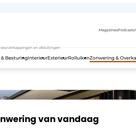
Magazines
Podcasts
rrasoverkappingen en afsluitingen
 & Besturing
Interieur
Exterieur
Rolluiken
Zonwering & Overk
onwering van vandaag