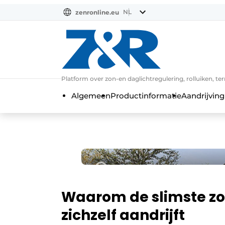
NL
zenronline.eu
NL
DE
EN
Platform over zon-en daglichtregulering, rolluiken, te
Algemeen
Productinformatie
Aandrijving
Waarom de slimste z
zichzelf aandrijft