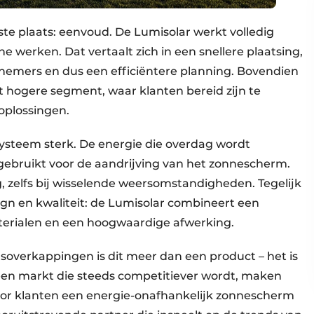
rste plaats: eenvoud. De Lumisolar werkt volledig
e werken. Dat vertaalt zich in een snellere plaatsing,
nemers en dus een efficiëntere planning. Bovendien
t hogere segment, waar klanten bereid zijn te
oplossingen.
systeem sterk. De energie die overdag wordt
gebruikt voor de aandrijving van het zonnescherm.
, zelfs bij wisselende weersomstandigheden. Tegelijk
sign en kwaliteit: de Lumisolar combineert een
rialen en een hoogwaardige afwerking.
asoverkappingen is dit meer dan een product – het is
een markt die steeds competitiever wordt, maken
Door klanten een energie-onafhankelijk zonnescherm