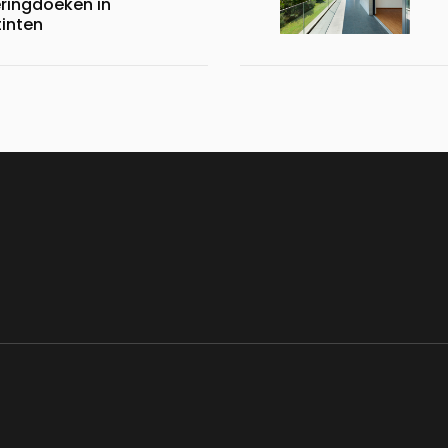
ingdoeken in
tinten