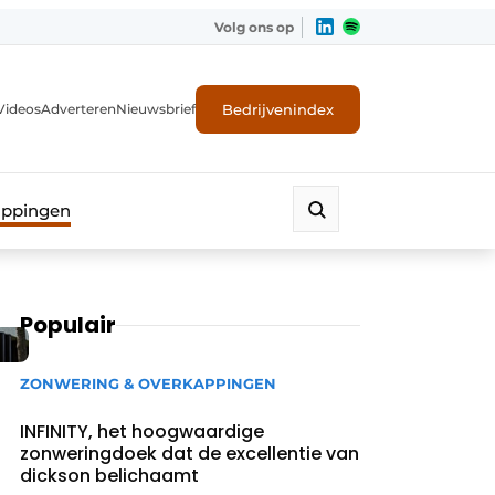
Volg ons op
Bedrijvenindex
Videos
Adverteren
Nieuwsbrief
appingen
Populair
ZONWERING & OVERKAPPINGEN
INFINITY, het hoogwaardige
zonweringdoek dat de excellentie van
dickson belichaamt