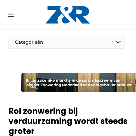
NL
zenronline.eu
NL
DE
EN
Categorieën
Bij de zakelijke markt zijn de solar ritsscreens van
Project Zonwering Nederland een veelgebruikt product.
Rol zonwering bij
verduurzaming wordt steeds
groter