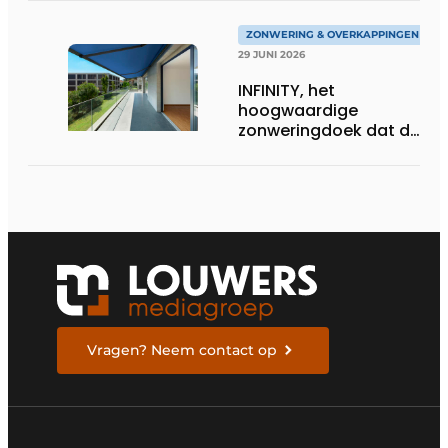
ZONWERING & OVERKAPPINGEN
29 JUNI 2026
INFINITY, het
hoogwaardige
zonweringdoek dat de
excellentie van dickson
belichaamt
Vragen? Neem contact op