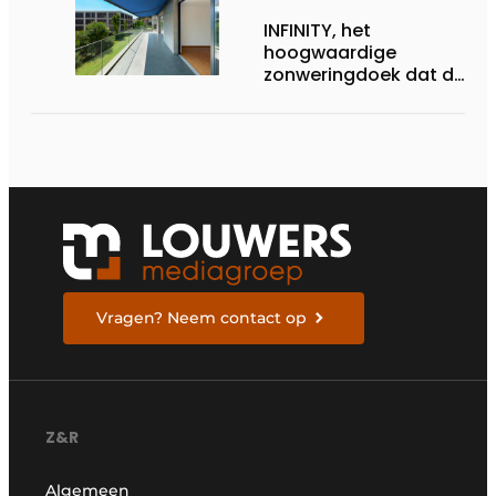
INFINITY, het
hoogwaardige
zonweringdoek dat de
excellentie van dickson
belichaamt
Vragen? Neem contact op
Z&R
Algemeen