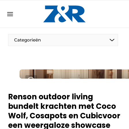
NL
zenronline.eu
NL
DE
EN
Categorieën
Renson outdoor living
bundelt krachten met Coco
Wolf, Cosapots en Cubicvoor
een weergaloze showcase