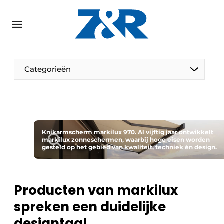
NL
zenronline.eu
NL
DE
EN
Categorieën
Knikarmscherm markilux 970. Al vijftig jaar ontwikkelt
markilux zonneschermen, waarbij hoge eisen worden
gesteld op het gebied van kwaliteit, techniek én design.
Producten van markilux
spreken een duidelijke
designtaal