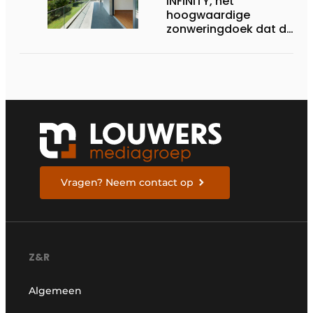
INFINITY, het
hoogwaardige
zonweringdoek dat de
excellentie van dickson
belichaamt
Vragen? Neem contact op
Z&R
Algemeen