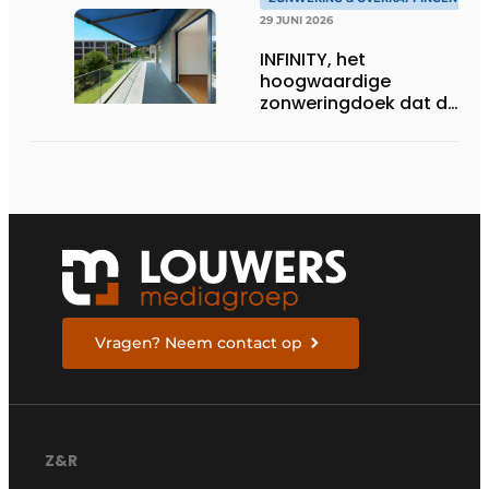
29 JUNI 2026
INFINITY, het
hoogwaardige
zonweringdoek dat de
excellentie van dickson
belichaamt
Vragen? Neem contact op
Z&R