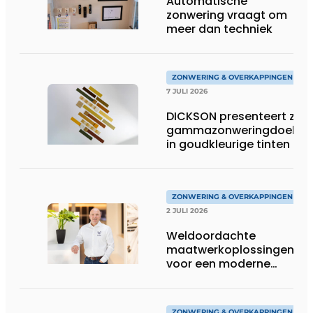
Automatische
zonwering vraagt om
meer dan techniek
ZONWERING & OVERKAPPINGEN
7 JULI 2026
DICKSON presenteert zijn
gammazonweringdoeken
in goudkleurige tinten
ZONWERING & OVERKAPPINGEN
2 JULI 2026
Weldoordachte
maatwerkoplossingen
voor een moderne
woonarchitectuur
ZONWERING & OVERKAPPINGEN