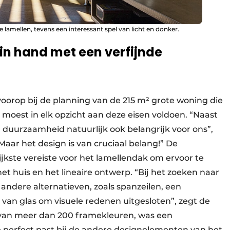
 lamellen, tevens een interessant spel van licht en donker.
 in hand met een verfijnde
 voorop bij de planning van de 215 m² grote woning die
moest in elk opzicht aan deze eisen voldoen. “Naast
en duurzaamheid natuurlijk ook belangrijk voor ons”,
Maar het design is van cruciaal belang!” De
kste vereiste voor het lamellendak om ervoor te
et huis en het lineaire ontwerp. “Bij het zoeken naar
andere alternatieven, zoals spanzeilen, een
van glas om visuele redenen uitgesloten”, zegt de
e van meer dan 200 framekleuren, was een
e perfect past bij de andere designelementen van het