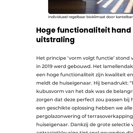
Individueel regelbaar bioklimaat door kantelbare
Hoge functionaliteit hand
uitstraling
Het principe ‘vorm volgt functie’ stond
in 2019 werd gebouwd. Het lamellendak 
een hoge functionaliteit zijn kwaliteit 
meldt de huiseigenaar. Hij benadrukt: “
kubusvorm van het dak was de belangrij
zorgen dat deze perfect zou passen bij h
een geschikte oplossing hebben we alle 
pergolazonwering of terrasoverkapping 
huiseigenaar. Dankzij de grote selecti
antracietkleurige tint snel gevonden di