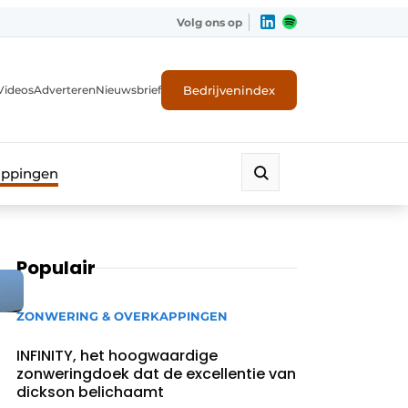
Volg ons op
Bedrijvenindex
Videos
Adverteren
Nieuwsbrief
appingen
Populair
ZONWERING & OVERKAPPINGEN
INFINITY, het hoogwaardige
zonweringdoek dat de excellentie van
dickson belichaamt