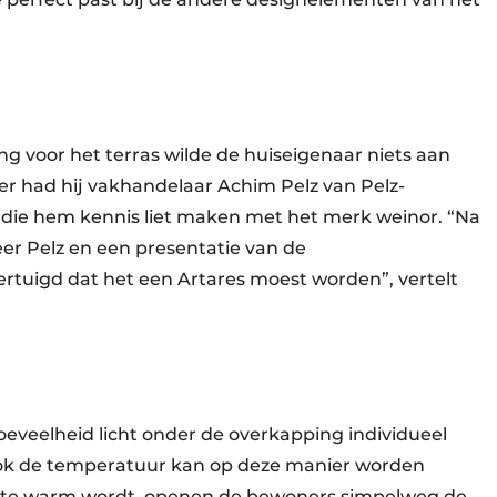
g voor het terras wilde de huiseigenaar niets aan
der had hij vakhandelaar Achim Pelz van Pelz-
 die hem kennis liet maken met het merk weinor. “Na
r Pelz en een presentatie van de
uigd dat het een Artares moest worden”, vertelt
oeveelheid licht onder de overkapping individueel
Ook de temperatuur kan op deze manier worden
g te warm wordt, openen de bewoners simpelweg de