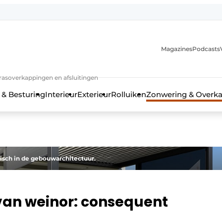
Magazines
Podcasts
rrasoverkappingen en afsluitingen
 & Besturing
Interieur
Exterieur
Rolluiken
Zonwering & Overk
tisch in de gebouwarchitectuur.
van weinor: consequent