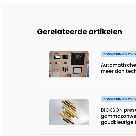
Gerelateerde artikelen
ZONWERING & OVE
Automatische
meer dan tec
ZONWERING & OVE
DICKSON prese
gammazonwer
goudkleurige 