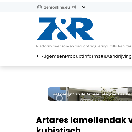
NL
zenronline.eu
NL
DE
EN
Platform over zon-en daglichtregulering, rolluiken, te
Algemeen
Productinformatie
Aandrijving
Het design van de Artares integreert esthe
Artares lamellendak 
kubistisch