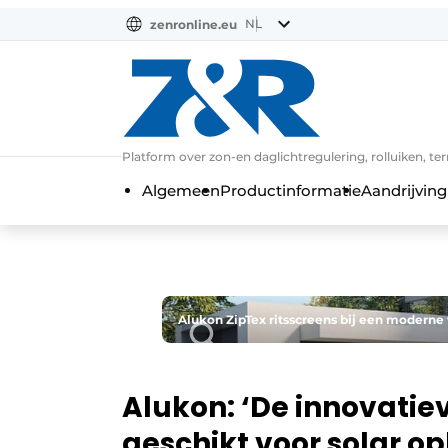
NL
zenronline.eu
NL
DE
EN
Platform over zon-en daglichtregulering, rolluiken, te
Algemeen
Productinformatie
Aandrijving
Alukon ZipTex ritsscreens bij een moderne v
Alukon: ‘De innovatiev
geschikt voor solar op