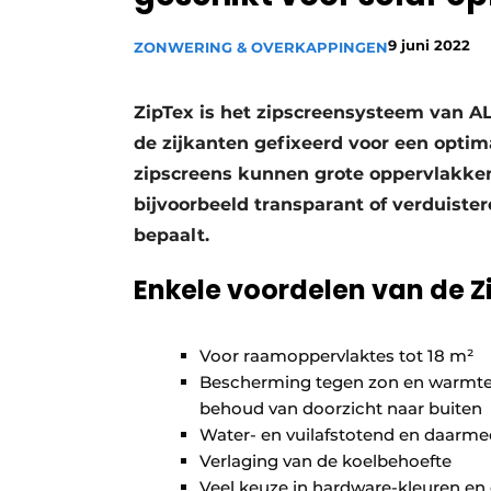
9 juni 2022
ZONWERING & OVERKAPPINGEN
ZipTex is het zipscreensysteem van A
de zijkanten gefixeerd voor een optim
zipscreens kunnen grote oppervlakke
bijvoorbeeld transparant of verduister
bepaalt.
Enkele voordelen van de 
Voor raamoppervlaktes tot 18 m²
Bescherming tegen zon en warmte, i
behoud van doorzicht naar buiten
Water- en vuilafstotend en daarm
Verlaging van de koelbehoefte
Veel keuze in hardware-kleuren en