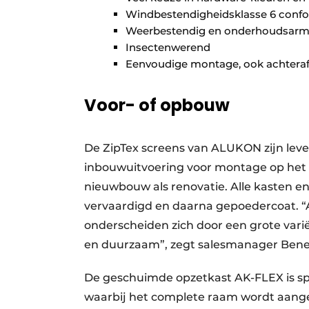
Windbestendigheidsklasse 6 conf
Weerbestendig en onderhoudsar
Insectenwerend
Eenvoudige montage, ook achtera
Voor- of opbouw
De ZipTex screens van ALUKON zijn lev
inbouwuitvoering voor montage op het r
nieuwbouw als renovatie. Alle kasten e
vervaardigd en daarna gepoedercoat. “
onderscheiden zich door een grote varië
en duurzaam”, zegt salesmanager Ben
De geschuimde opzetkast AK-FLEX is sp
waarbij het complete raam wordt aangep