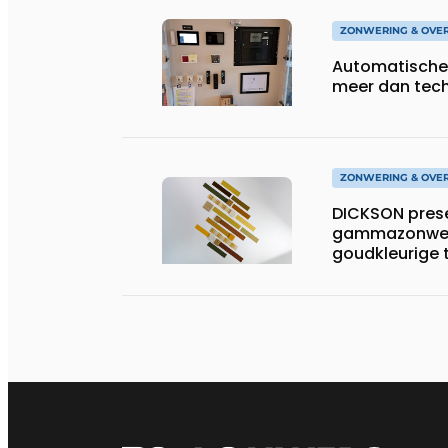
ZONWERING & OVE
Automatische
meer dan tec
ZONWERING & OVE
DICKSON prese
gammazonwer
goudkleurige 