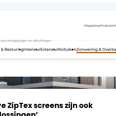
Magazines
Podcasts
rrasoverkappingen en afsluitingen
 & Besturing
Interieur
Exterieur
Rolluiken
Zonwering & Overk
illa.
e ZipTex screens zijn ook
lossingen’