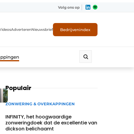
Volg ons op
Bedrijvenindex
Videos
Adverteren
Nieuwsbrief
appingen
Populair
ZONWERING & OVERKAPPINGEN
INFINITY, het hoogwaardige
zonweringdoek dat de excellentie van
dickson belichaamt