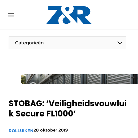
NL
zenronline.eu
NL
DE
EN
Categorieën
STOBAG: ‘Veiligheidsvouwlui
k Secure FL1000’
28 oktober 2019
ROLLUIKEN