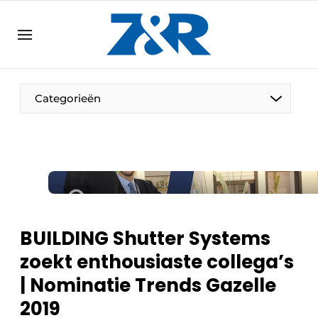
NL
zenronline.eu
NL
DE
EN
Categorieën
BUILDING Shutter Systems
zoekt enthousiaste collega’s
| Nominatie Trends Gazelle
2019