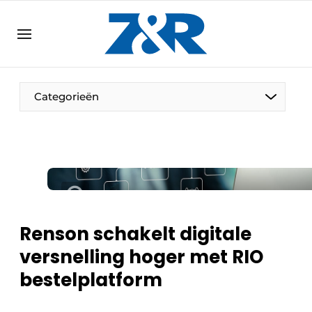
NL
zenronline.eu
NL
DE
EN
Categorieën
Renson schakelt digitale
versnelling hoger met RIO
bestelplatform